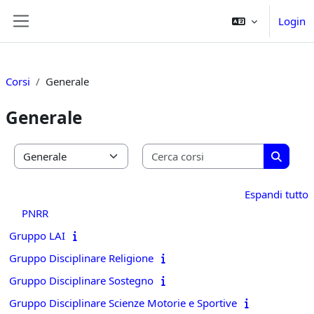
Vai al contenuto principale
Login
Pannello laterale
Corsi
Generale
Generale
Cerca cors
Categorie di corso
Cerca c
Espandi tutto
PNRR
Gruppo LAI
Gruppo Disciplinare Religione
Gruppo Disciplinare Sostegno
Gruppo Disciplinare Scienze Motorie e Sportive